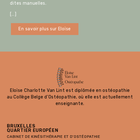
dites manuelles.
[…]
En savoir plus sur Eloïse
Eloïse Charlotte Van Lint est diplômée en ostéopathie
au Collège Belge d’Ostéopathie, où elle est actuellement
enseignante.
BRUXELLES
QUARTIER EUROPÉEN
CABINET DE KINÉSITHÉRAPIE ET D’OSTÉOPATHIE